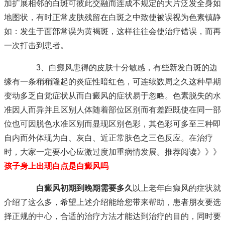
加扩展相邻的白斑可彼此交融而连成不规定的大片泛发全身如
地图状，有时正常皮肤残留在白斑之中致使被误视为色素镇静
如：发生于面部常误为黄褐斑，这样往往会使治疗错误，而再
一次打击到患者。
3、白癜风患得的皮肤十分敏感，有些新发白斑的边
缘有一条稍稍隆起的炎症性暗红色，可连续数周之久这种早期
变动多乏自觉症状从而白癜风的症状易于忽略。色素脱失的水
准因人而异并且区别人体随着部位区别而有差距既使在同一部
位也可因脱色水准区别而显现区别色彩，其色彩可多至三种即
自内而外体现为白、灰白、近正常肤色之三色反应。在治疗
时，大家一定要小心应激过度加重病情发展。推荐阅读》》》
孩子身上出现白点是白癜风吗
白癜风初期到晚期需要多久
以上老年白癜风的症状就
介绍了这么多，希望上述介绍能给您带来帮助，患者朋友要选
择正规的中心，合适的治疗方法才能达到治疗的目的，同时要