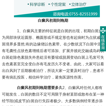
白癜风初期到晚期
1、白癜风主要的特征就是白斑的出现，初期白斑多
为局部块状近圆形、椭圆形或不规定形也有起病时为点状减色
斑境界多显然;有的边缘绕以色素带。在少数状况下白斑中混
有毛囊性点状色素增殖后者可添加、扩展并彼此交融成岛屿状
白斑处除色素脱失外患处没有萎缩或脱屑变动白斑上毛发可失
去色素甚至完全变白亦有毛发历久不变者。由此，大家可以看
出白风到了后期极难治疗，所说大家一定要及时治疗，患者不
要有病乱投医，相信科学治疗，避免医源性伤害。
白癜风初期到晚期需要多久
2、白癜风对任何人都有
可能发生，白斑的数目不定可局限于身材某部或散布在某一神
经节段(或皮节)白斑自行失踪者极少。大多数病例经常逐步添